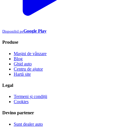
Google Play
Disponibil pe
Produse
Mașini de vânzare
Blog
Ghid auto
Centru de ajutor
Hartă site
Legal
Termeni și condiții
Cookies
Devino partener
Sunt dealer auto