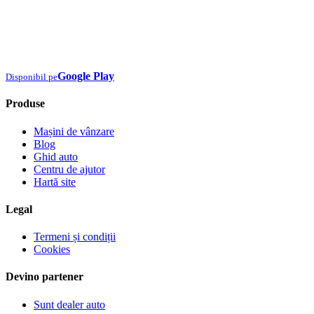
Google Play
Disponibil pe
Produse
Mașini de vânzare
Blog
Ghid auto
Centru de ajutor
Hartă site
Legal
Termeni și condiții
Cookies
Devino partener
Sunt dealer auto