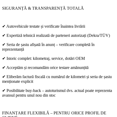
SIGURANȚĂ & TRANSPARENȚĂ TOTALĂ
✔ Autovehicule testate și verificate înaintea livrării
✔ Expertiză tehnică realizată de parteneri autorizați (Dekra/TÜV)
✔ Seria de șasiu afișată în anunț – verificare completă în
reprezentanță
✔ Istoric complet: kilometraj, service, dotări OEM
✔ Acceptăm și recomandăm orice testare amănunțită
✔ Eliberăm factură fiscală cu numărul de kilometri și seria de șasiu
menționate explicit
✔ Posibilitate buy-back – autoturismul dvs. actual poate reprezenta
avansul pentru unul nou din stoc
FINANȚARE FLEXIBILĂ – PENTRU ORICE PROFIL DE