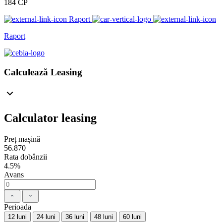
184 CP
Raport
Raport
Calculează Leasing
Calculator leasing
Preț mașină
56.870
Rata dobânzii
4.5%
Avans
Perioada
12 luni
24 luni
36 luni
48 luni
60 luni