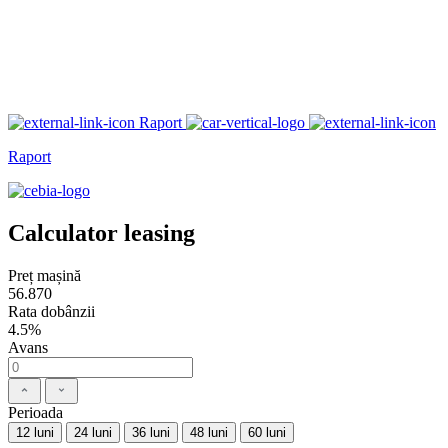
Raport
Raport
Calculator leasing
Preț mașină
56.870
Rata dobânzii
4.5%
Avans
Perioada
12 luni
24 luni
36 luni
48 luni
60 luni