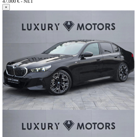
47.000 € - NET
×