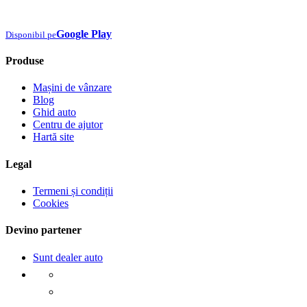
Google Play
Disponibil pe
Produse
Mașini de vânzare
Blog
Ghid auto
Centru de ajutor
Hartă site
Legal
Termeni și condiții
Cookies
Devino partener
Sunt dealer auto