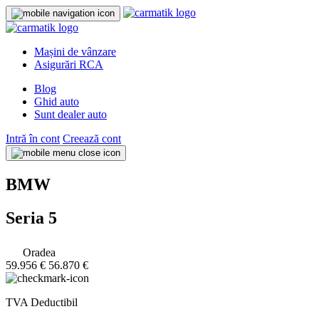
Mașini de vânzare
Asigurări RCA
Blog
Ghid auto
Sunt dealer auto
Intră în cont
Creează cont
BMW
Seria 5
Oradea
59.956 €
56.870 €
TVA Deductibil