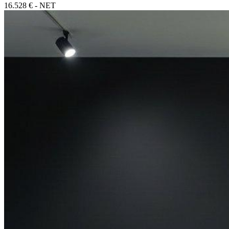
16.528 € - NET