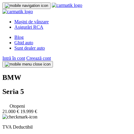
Mașini de vânzare
Asigurări RCA
Blog
Ghid auto
Sunt dealer auto
Intră în cont
Creează cont
BMW
Seria 5
Otopeni
21.000 €
19.999 €
TVA Deductibil