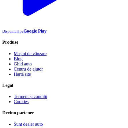
Google Play
Disponibil pe
Produse
Mașini de vânzare
Blog
Ghid auto
Centru de ajutor
Hartă site
Legal
Termeni și condiții
Cookies
Devino partener
Sunt dealer auto