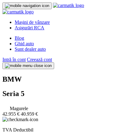
Mașini de vânzare
Asigurări RCA
Blog
Ghid auto
Sunt dealer auto
Intră în cont
Creează cont
BMW
Seria 5
Magurele
42.955 €
40.959 €
TVA Deductibil