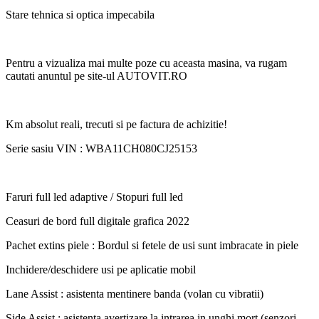
Stare tehnica si optica impecabila
Pentru a vizualiza mai multe poze cu aceasta masina, va rugam
cautati anuntul pe site-ul AUTOVIT.RO
Km absolut reali, trecuti si pe factura de achizitie!
Serie sasiu VIN : WBA11CH080CJ25153
Faruri full led adaptive / Stopuri full led
Ceasuri de bord full digitale grafica 2022
Pachet extins piele : Bordul si fetele de usi sunt imbracate in piele
Inchidere/deschidere usi pe aplicatie mobil
Lane Assist : asistenta mentinere banda (volan cu vibratii)
Side Assist : asistenta avertizare la intrarea in unghi mort (senzori