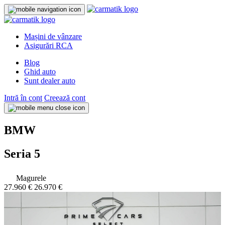
Mașini de vânzare
Asigurări RCA
Blog
Ghid auto
Sunt dealer auto
Intră în cont
Creează cont
BMW
Seria 5
Magurele
27.960 €
26.970 €