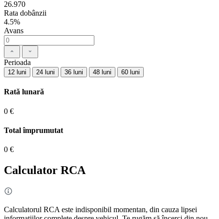
26.970
Rata dobânzii
4.5%
Avans
Perioada
12 luni
24 luni
36 luni
48 luni
60 luni
Rată lunară
0 €
Total împrumutat
0 €
Calculator RCA
Calculatorul RCA este indisponibil momentan, din cauza lipsei
informațiilor complete despre vehicul. Te rugăm să încerci din nou