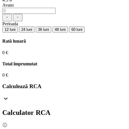
Avans
Perioada
12 luni
24 luni
36 luni
48 luni
60 luni
Rată lunară
0 €
Total împrumutat
0 €
Calculează RCA
Calculator RCA