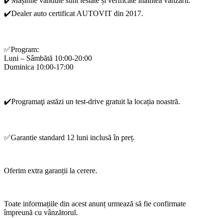
✔️Mașinile vândute sunt testate și verificate înaintea vânzării.
✔️Dealer auto certificat AUTOVIT din 2017.
✅Program:
Luni – Sâmbătă 10:00-20:00
Duminica 10:00-17:00
✔️Programaţi astăzi un test-drive gratuit la locația noastră.
✅Garantie standard 12 luni inclusă în preț.
Oferim extra garanții la cerere.
Toate informațiile din acest anunț urmează să fie confirmate
împreună cu vânzătorul.