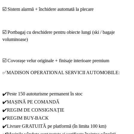
☑️ Sistem alarmă + închidere automată la plecare
☑️ Portbagaj cu deschidere pentru obiecte lungi (ski / bagaje
voluminoase)
☑️ Covorașe velur originale + finisaje interioare premium
✅MADISON OPERATIONAL SERVICII AUTOMOBILE:
✔️Peste 150 autoturisme permanent în stoc
✔️MAȘINĂ PE COMANDĂ
✔️REGIM DE CONSIGNAȚIE
✔️REGIM BUY-BACK
✔️Livrare GRATUITĂ pe platformă (în limita 100 km)