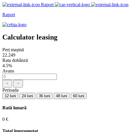
Raport
Raport
Calculator leasing
Preț mașină
22.249
Rata dobânzii
4.5%
Avans
Perioada
12 luni
24 luni
36 luni
48 luni
60 luni
Rată lunară
0 €
Total împrumutat