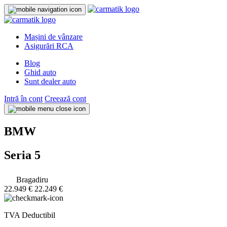
Mașini de vânzare
Asigurări RCA
Blog
Ghid auto
Sunt dealer auto
Intră în cont
Creează cont
BMW
Seria 5
Bragadiru
22.949 €
22.249 €
TVA Deductibil