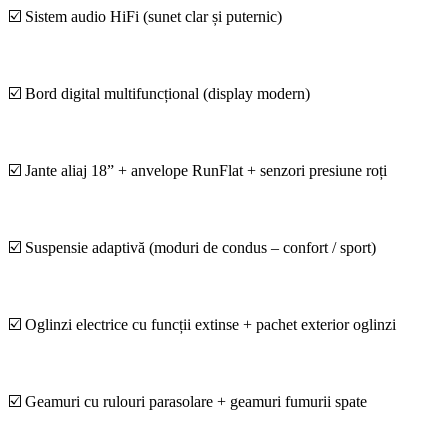
☑️ Sistem audio HiFi (sunet clar și puternic)
☑️ Bord digital multifuncțional (display modern)
☑️ Jante aliaj 18” + anvelope RunFlat + senzori presiune roți
☑️ Suspensie adaptivă (moduri de condus – confort / sport)
☑️ Oglinzi electrice cu funcții extinse + pachet exterior oglinzi
☑️ Geamuri cu rulouri parasolare + geamuri fumurii spate