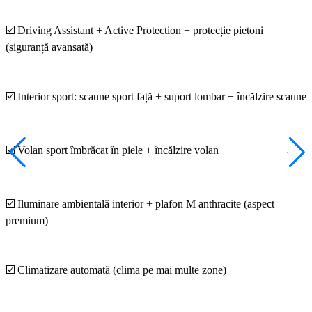
☑️ Driving Assistant + Active Protection + protecție pietoni
(siguranță avansată)
☑️ Interior sport: scaune sport față + suport lombar + încălzire scaune
☑️ Volan sport îmbrăcat în piele + încălzire volan
☑️ Iluminare ambientală interior + plafon M anthracite (aspect
premium)
☑️ Climatizare automată (clima pe mai multe zone)