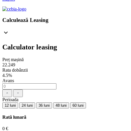
Calculează Leasing
Calculator leasing
Preț mașină
22.249
Rata dobânzii
4.5%
Avans
Perioada
12 luni
24 luni
36 luni
48 luni
60 luni
Rată lunară
0 €