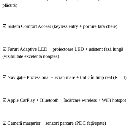
plăcută)
☑️ Sistem Comfort Access (keyless entry + pornire fără cheie)
☑️ Faruri Adaptive LED + proiectoare LED + asistent fază lungă
(vizibilitate excelentă noaptea)
☑️ Navigație Professional + ecran mare + trafic în timp real (RTTI)
☑️ Apple CarPlay + Bluetooth + încărcare wireless + WiFi hotspot
☑️ Cameră marșarier + senzori parcare (PDC față/spate)