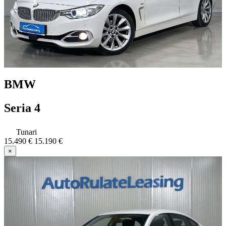
BMW
Seria 4
Tunari
15.490 €
15.190 €
×