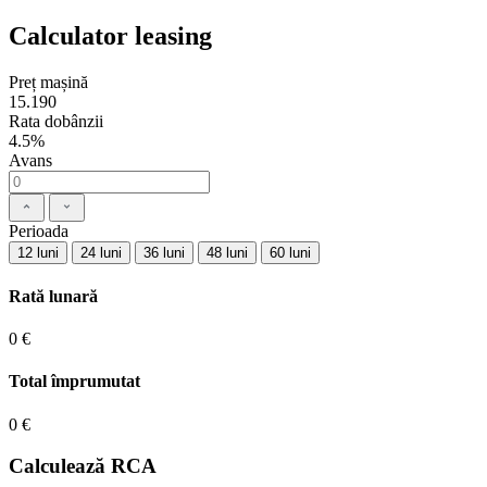
Calculator leasing
Preț mașină
15.190
Rata dobânzii
4.5%
Avans
Perioada
12 luni
24 luni
36 luni
48 luni
60 luni
Rată lunară
0 €
Total împrumutat
0 €
Calculează RCA