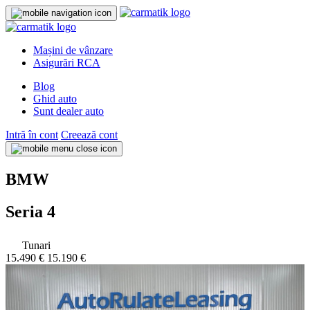
Mașini de vânzare
Asigurări RCA
Blog
Ghid auto
Sunt dealer auto
Intră în cont
Creează cont
BMW
Seria 4
Tunari
15.490 €
15.190 €