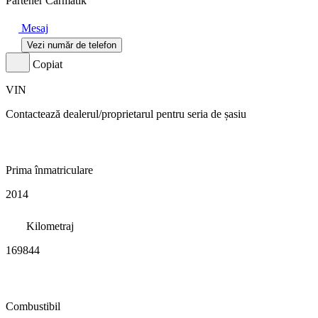
Partener Carmatik
Mesaj
Vezi număr de telefon
Copiat
VIN
Contactează dealerul/proprietarul pentru seria de șasiu
Prima înmatriculare
2014
Kilometraj
169844
Combustibil