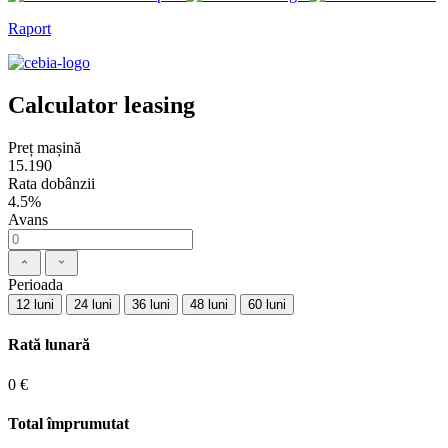
Raport
Calculator leasing
Preț mașină
15.190
Rata dobânzii
4.5%
Avans
Perioada
12 luni
24 luni
36 luni
48 luni
60 luni
Rată lunară
0 €
Total împrumutat