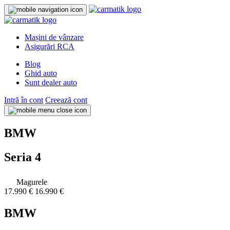
Mașini de vânzare
Asigurări RCA
Blog
Ghid auto
Sunt dealer auto
Intră în cont
Creează cont
BMW
Seria 4
Magurele
17.990 €
16.990 €
BMW