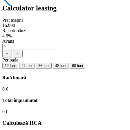
Calculator leasing
Preț mașină
16.990
Rata dobânzii
4.5%
Avans
Perioada
12 luni
24 luni
36 luni
48 luni
60 luni
Rată lunară
0 €
Total împrumutat
0 €
Calculează RCA