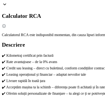
Calculator RCA
Calculatorul RCA este indisponibil momentan, din cauza lipsei informa
Descriere
✔️ Kilometraj certificat prin factură
✔️ Rate avantajoase – de la 0% avans
✔️ Credit sau leasing – direct cu buletinul, conform condițiilor contrac
✔️ Leasing operațional și financiar – adaptat nevoilor tale
✔️ Livrare rapidă în toată țara
✔️ Acceptăm mașina ta la schimb – diferența poate fi achitată și în rate
✔️ Oferim soluții personalizate de finanțare – tu alegi ce ți se potriveșt