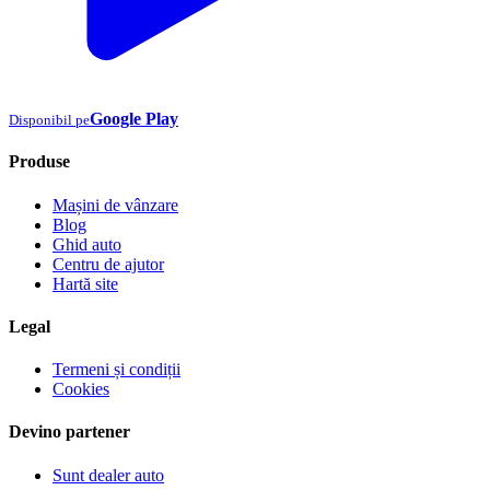
Google Play
Disponibil pe
Produse
Mașini de vânzare
Blog
Ghid auto
Centru de ajutor
Hartă site
Legal
Termeni și condiții
Cookies
Devino partener
Sunt dealer auto