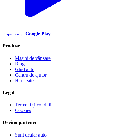
Google Play
Disponibil pe
Produse
Mașini de vânzare
Blog
Ghid auto
Centru de ajutor
Hartă site
Legal
Termeni și condiții
Cookies
Devino partener
Sunt dealer auto