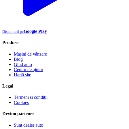
Google Play
Disponibil pe
Produse
Mașini de vânzare
Blog
Ghid auto
Centru de ajutor
Hartă site
Legal
Termeni și condiții
Cookies
Devino partener
Sunt dealer auto