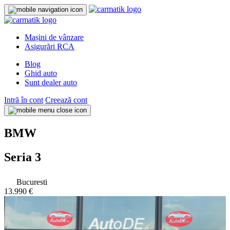
Mașini de vânzare
Asigurări RCA
Blog
Ghid auto
Sunt dealer auto
Intră în cont
Creează cont
BMW
Seria 3
Bucuresti
13.990 €