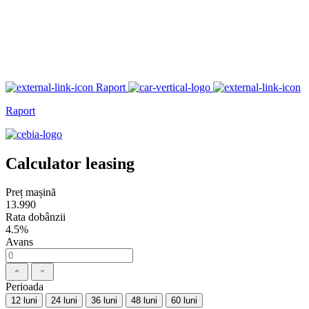
Raport
Raport
Calculator leasing
Preț mașină
13.990
Rata dobânzii
4.5%
Avans
Perioada
12 luni
24 luni
36 luni
48 luni
60 luni