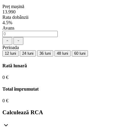
Preț mașină
13.990
Rata dobânzii
4.5%
Avans
Perioada
12 luni
24 luni
36 luni
48 luni
60 luni
Rată lunară
0 €
Total împrumutat
0 €
Calculează RCA