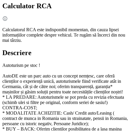
Calculator RCA
Calculatorul RCA este indisponibil momentan, din cauza lipsei
informațiilor complete despre vehicul. Te rugăm să încerci din nou
mai târziu.
Descriere
Autoturism pe stoc !
AutoDE este un parc auto cu un concept nemțesc, care oferă
clienților o experiență unică, autoturismele fiind verificate atât in
Germania, cât și de către noi; oferim transparență, garanția*
mașinilor și găsim soluții pentru toate necesitățile clienților noștri!
* LA PREDARE: Autoturismele se pot preda cu revizia efectuata
(schimb ulei si filtre pe original, conform seriei de sasiu!)
CONTRA-COST;
* MODALITATE ACHIZITIE: Cash/ Credit auto/Leasing (
contract de munca in Romania sau in strainatate, pensii in Romania,
persoane cu istoric negativ, Persoane Juridice);
* BUY – BACK: Oferim clientilor posibilitatea de a lasa masina