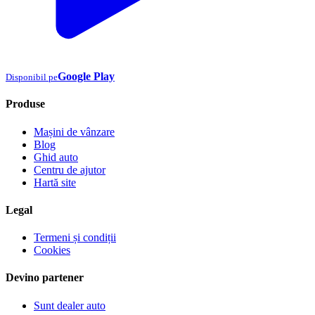
Google Play
Disponibil pe
Produse
Mașini de vânzare
Blog
Ghid auto
Centru de ajutor
Hartă site
Legal
Termeni și condiții
Cookies
Devino partener
Sunt dealer auto