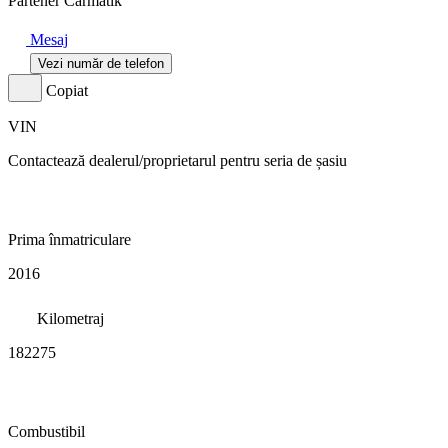
Partener Carmatik
Mesaj
Vezi număr de telefon
Copiat
VIN
Contactează dealerul/proprietarul pentru seria de șasiu
Prima înmatriculare
2016
Kilometraj
182275
Combustibil