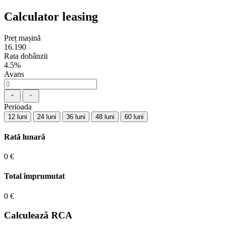
Calculator leasing
Preț mașină
16.190
Rata dobânzii
4.5%
Avans
Perioada
12 luni
24 luni
36 luni
48 luni
60 luni
Rată lunară
0 €
Total împrumutat
0 €
Calculează RCA