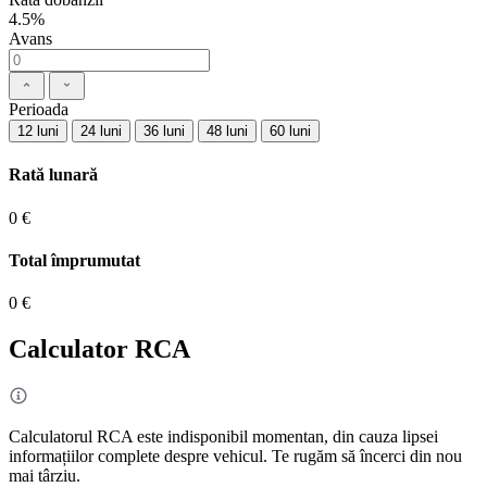
4.5%
Avans
Perioada
12 luni
24 luni
36 luni
48 luni
60 luni
Rată lunară
0 €
Total împrumutat
0 €
Calculator RCA
Calculatorul RCA este indisponibil momentan, din cauza lipsei
informațiilor complete despre vehicul. Te rugăm să încerci din nou
mai târziu.