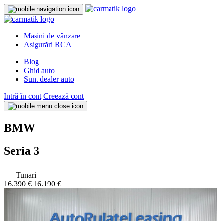
Mașini de vânzare
Asigurări RCA
Blog
Ghid auto
Sunt dealer auto
Intră în cont
Creează cont
BMW
Seria 3
Tunari
16.390 €
16.190 €