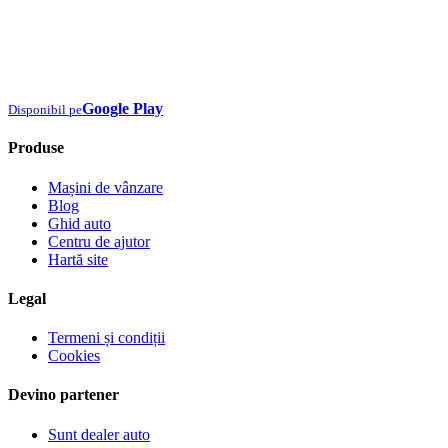
Google Play
Disponibil pe
Produse
Mașini de vânzare
Blog
Ghid auto
Centru de ajutor
Hartă site
Legal
Termeni și condiții
Cookies
Devino partener
Sunt dealer auto