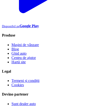
Google Play
Disponibil pe
Produse
Mașini de vânzare
Blog
Ghid auto
Centru de ajutor
Hartă site
Legal
Termeni și condiții
Cookies
Devino partener
Sunt dealer auto