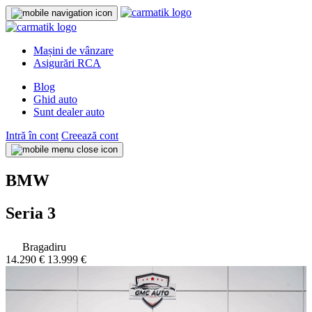
Mașini de vânzare
Asigurări RCA
Blog
Ghid auto
Sunt dealer auto
Intră în cont
Creează cont
BMW
Seria 3
Bragadiru
14.290 €
13.999 €