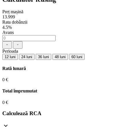
Preț mașină
13.999
Rata dobânzii
4.5%
Avans
Perioada
12 luni
24 luni
36 luni
48 luni
60 luni
Rată lunară
0 €
Total împrumutat
0 €
Calculează RCA