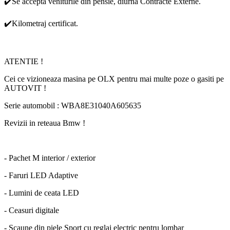
✔️Se accepta veniturile din pensie, diurna Contracte Externe.
✔️Kilometraj certificat.
ATENTIE !
Cei ce vizioneaza masina pe OLX pentru mai multe poze o gasiti pe
AUTOVIT !
Serie automobil : WBA8E31040A605635
Revizii in reteaua Bmw !
- Pachet M interior / exterior
- Faruri LED Adaptive
- Lumini de ceata LED
- Ceasuri digitale
- Scaune din piele Sport cu reglaj electric pentru lombar