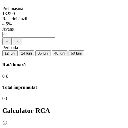
Preț mașină
13.999
Rata dobânzii
4.5%
Avans
Perioada
12 luni
24 luni
36 luni
48 luni
60 luni
Rată lunară
0 €
Total împrumutat
0 €
Calculator RCA