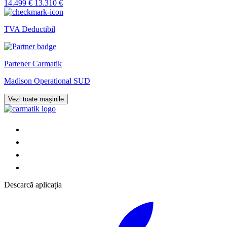
14.499 €
13.310 €
TVA Deductibil
Partener Carmatik
Madison Operational SUD
Vezi toate mașinile
Descarcă aplicația