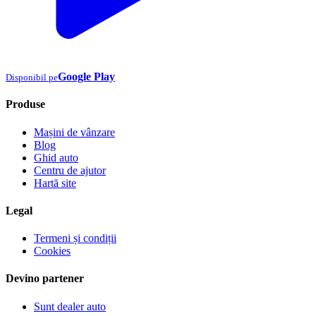
Google Play
Disponibil pe
Produse
Mașini de vânzare
Blog
Ghid auto
Centru de ajutor
Hartă site
Legal
Termeni și condiții
Cookies
Devino partener
Sunt dealer auto