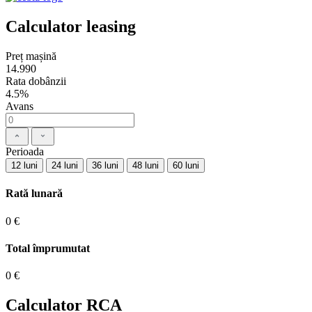
Calculator leasing
Preț mașină
14.990
Rata dobânzii
4.5%
Avans
Perioada
12 luni
24 luni
36 luni
48 luni
60 luni
Rată lunară
0 €
Total împrumutat
0 €
Calculator RCA