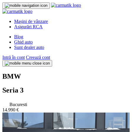
Mașini de vânzare
Asigurări RCA
Blog
Ghid auto
Sunt dealer auto
Intră în cont
Creează cont
BMW
Seria 3
Bucuresti
14.990 €