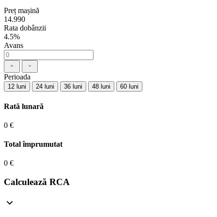
Preț mașină
14.990
Rata dobânzii
4.5%
Avans
Perioada
12 luni
24 luni
36 luni
48 luni
60 luni
Rată lunară
0 €
Total împrumutat
0 €
Calculează RCA