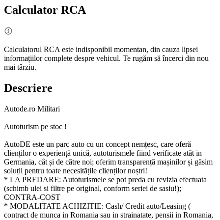
Calculator RCA
Calculatorul RCA este indisponibil momentan, din cauza lipsei
informațiilor complete despre vehicul. Te rugăm să încerci din nou
mai târziu.
Descriere
Autode.ro Militari
Autoturism pe stoc !
AutoDE este un parc auto cu un concept nemțesc, care oferă
clienților o experiență unică, autoturismele fiind verificate atât in
Germania, cât și de către noi; oferim transparență mașinilor și găsim
soluții pentru toate necesitățile clienților noștri!
* LA PREDARE: Autoturismele se pot preda cu revizia efectuata
(schimb ulei si filtre pe original, conform seriei de sasiu!);
CONTRA-COST
* MODALITATE ACHIZITIE: Cash/ Credit auto/Leasing (
contract de munca in Romania sau in strainatate, pensii in Romania,