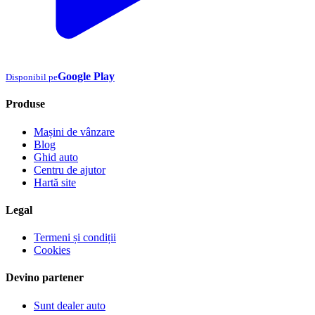
Google Play
Disponibil pe
Produse
Mașini de vânzare
Blog
Ghid auto
Centru de ajutor
Hartă site
Legal
Termeni și condiții
Cookies
Devino partener
Sunt dealer auto