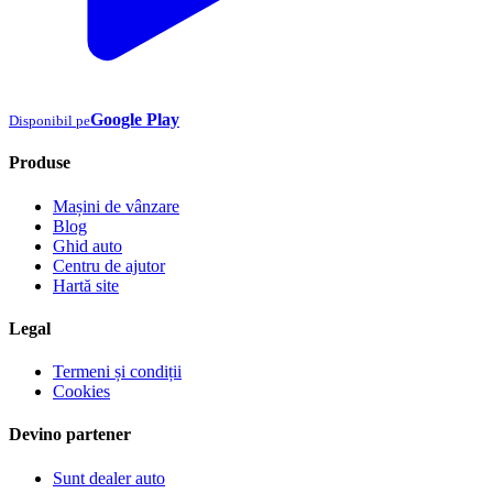
Google Play
Disponibil pe
Produse
Mașini de vânzare
Blog
Ghid auto
Centru de ajutor
Hartă site
Legal
Termeni și condiții
Cookies
Devino partener
Sunt dealer auto