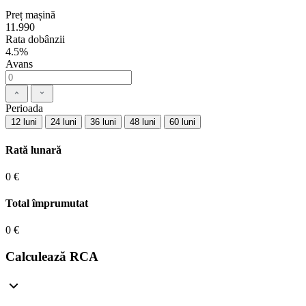
Preț mașină
11.990
Rata dobânzii
4.5%
Avans
Perioada
12 luni
24 luni
36 luni
48 luni
60 luni
Rată lunară
0 €
Total împrumutat
0 €
Calculează RCA