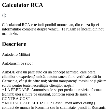
Calculator RCA
Calculatorul RCA este indisponibil momentan, din cauza lipsei
informațiilor complete despre vehicul. Te rugăm să încerci din nou
mai târziu.
Descriere
Autode.ro Militari
Autoturism pe stoc !
AutoDE este un parc auto cu un concept nemțesc, care oferă
clienților o experiență unică, autoturismele fiind verificate atât in
Germania, cât și de către noi; oferim transparență mașinilor și găsim
soluții pentru toate necesitățile clienților noștri!
* LA PREDARE: Autoturismele se pot preda cu revizia efectuata
(schimb ulei si filtre pe original, conform seriei de sasiu!);
CONTRA-COST
* MODALITATE ACHIZITIE: Cash/ Credit auto/Leasing (
contract de munca in Romania sau in strainatate, pensii in Romania,