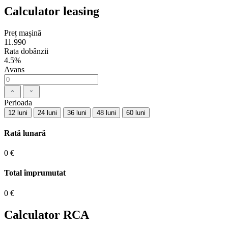
Calculator leasing
Preț mașină
11.990
Rata dobânzii
4.5%
Avans
Perioada
12 luni
24 luni
36 luni
48 luni
60 luni
Rată lunară
0 €
Total împrumutat
0 €
Calculator RCA