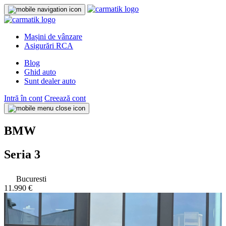
Mașini de vânzare
Asigurări RCA
Blog
Ghid auto
Sunt dealer auto
Intră în cont
Creează cont
BMW
Seria 3
Bucuresti
11.990 €