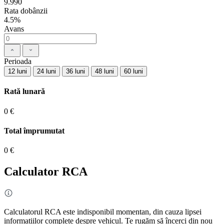
9.990
Rata dobânzii
4.5%
Avans
Perioada
12 luni
24 luni
36 luni
48 luni
60 luni
Rată lunară
0 €
Total împrumutat
0 €
Calculator RCA
Calculatorul RCA este indisponibil momentan, din cauza lipsei
informațiilor complete despre vehicul. Te rugăm să încerci din nou