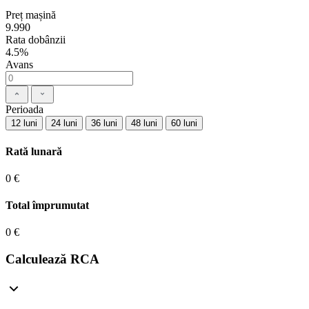
Preț mașină
9.990
Rata dobânzii
4.5%
Avans
Perioada
12 luni
24 luni
36 luni
48 luni
60 luni
Rată lunară
0 €
Total împrumutat
0 €
Calculează RCA