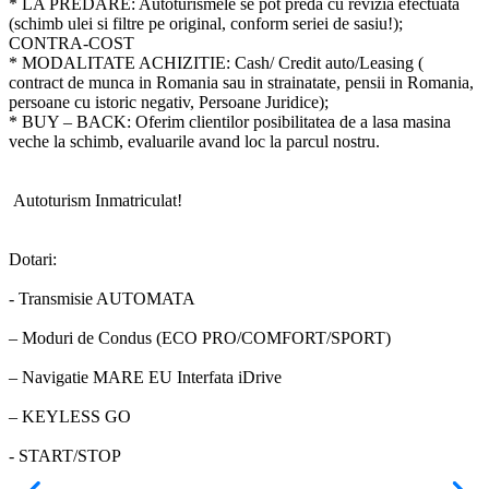
* LA PREDARE: Autoturismele se pot preda cu revizia efectuata
(schimb ulei si filtre pe original, conform seriei de sasiu!);
CONTRA-COST
* MODALITATE ACHIZITIE: Cash/ Credit auto/Leasing (
contract de munca in Romania sau in strainatate, pensii in Romania,
persoane cu istoric negativ, Persoane Juridice);
* BUY – BACK: Oferim clientilor posibilitatea de a lasa masina
veche la schimb, evaluarile avand loc la parcul nostru.
Autoturism Inmatriculat!
Dotari:
- Transmisie AUTOMATA
– Moduri de Condus (ECO PRO/COMFORT/SPORT)
– Navigatie MARE EU Interfata iDrive
– KEYLESS GO
- START/STOP