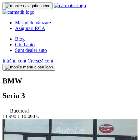
Mașini de vânzare
Asigurări RCA
Blog
Ghid auto
Sunt dealer auto
Intră în cont
Creează cont
BMW
Seria 3
Bucuresti
11.990 €
10.490 €