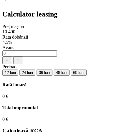
Calculator leasing
Preț mașină
10.490
Rata dobânzii
4.5%
Avans
Perioada
12 luni
24 luni
36 luni
48 luni
60 luni
Rată lunară
0 €
Total împrumutat
0 €
Calculează RCA