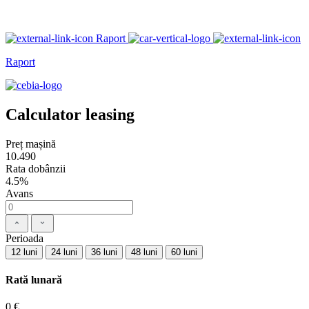
Raport
Raport
Calculator leasing
Preț mașină
10.490
Rata dobânzii
4.5%
Avans
Perioada
12 luni
24 luni
36 luni
48 luni
60 luni
Rată lunară
0 €