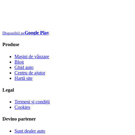
Google Play
Disponibil pe
Produse
Mașini de vânzare
Blog
Ghid auto
Centru de ajutor
Hartă site
Legal
Termeni și condiții
Cookies
Devino partener
Sunt dealer auto