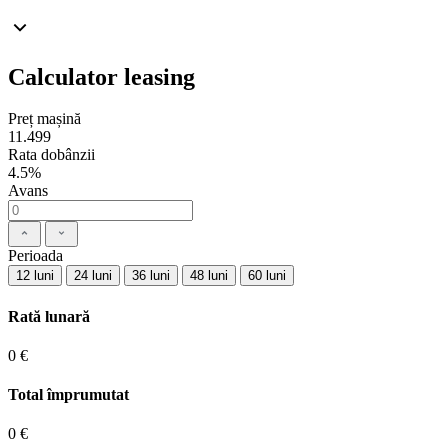
Calculator leasing
Preț mașină
11.499
Rata dobânzii
4.5%
Avans
Perioada
12 luni
24 luni
36 luni
48 luni
60 luni
Rată lunară
0 €
Total împrumutat
0 €