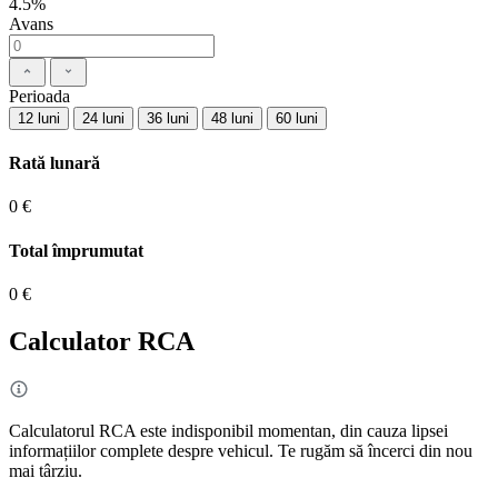
4.5%
Avans
Perioada
12 luni
24 luni
36 luni
48 luni
60 luni
Rată lunară
0 €
Total împrumutat
0 €
Calculator RCA
Calculatorul RCA este indisponibil momentan, din cauza lipsei
informațiilor complete despre vehicul. Te rugăm să încerci din nou
mai târziu.