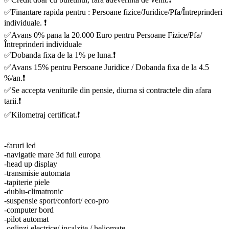
✅Finantare rapida pentru : Persoane fizice/Juridice/Pfa/Întreprinderi
individuale. ❗️
✅Avans 0% pana la 20.000 Euro pentru Persoane Fizice/Pfa/
Întreprinderi individuale
✅Dobanda fixa de la 1% pe luna.❗️
✅Avans 15% pentru Persoane Juridice / Dobanda fixa de la 4.5
%/an.❗️
✅Se accepta veniturile din pensie, diurna si contractele din afara
tarii.❗️
✅Kilometraj certificat.❗️
-faruri led
-navigatie mare 3d full europa
-head up display
-transmisie automata
-tapiterie piele
-dublu-climatronic
-suspensie sport/confort/ eco-pro
-computer bord
-pilot automat
-oglinzi electrice/ incalzite / heliomate