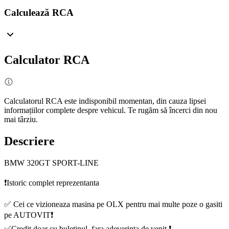
Calculează RCA
Calculator RCA
Calculatorul RCA este indisponibil momentan, din cauza lipsei
informațiilor complete despre vehicul. Te rugăm să încerci din nou
mai târziu.
Descriere
BMW 320GT SPORT-LINE
❗️Istoric complet reprezentanta
✅ Cei ce vizioneaza masina pe OLX pentru mai multe poze o gasiti
pe AUTOVIT❗️
✅Credit doar cu buletinul, fara adeverinta de venit.❗️