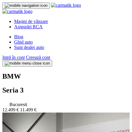
Mașini de vânzare
Asigurări RCA
Blog
Ghid auto
Sunt dealer auto
Intră în cont
Creează cont
BMW
Seria 3
Bucuresti
12.499 €
11.499 €