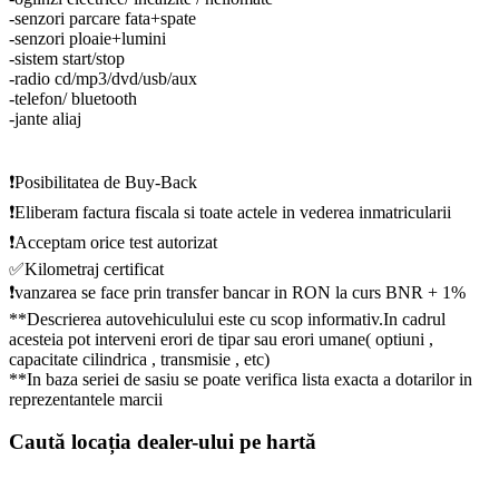
-senzori parcare fata+spate
-senzori ploaie+lumini
-sistem start/stop
-radio cd/mp3/dvd/usb/aux
-telefon/ bluetooth
-jante aliaj
❗️Posibilitatea de Buy-Back
❗️Eliberam factura fiscala si toate actele in vederea inmatricularii
❗️Acceptam orice test autorizat
✅Kilometraj certificat
❗️vanzarea se face prin transfer bancar in RON la curs BNR + 1%
**Descrierea autovehiculului este cu scop informativ.In cadrul
acesteia pot interveni erori de tipar sau erori umane( optiuni ,
capacitate cilindrica , transmisie , etc)
**In baza seriei de sasiu se poate verifica lista exacta a dotarilor in
reprezentantele marcii
Caută locația dealer-ului pe hartă