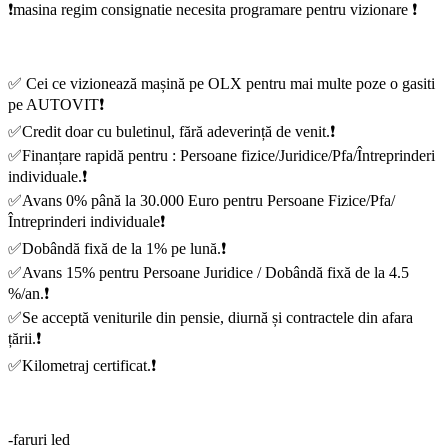
❗️masina regim consignatie necesita programare pentru vizionare ❗️
✅ Cei ce vizionează mașină pe OLX pentru mai multe poze o gasiti
pe AUTOVIT❗️
✅Credit doar cu buletinul, fără adeverință de venit.❗
✅Finanțare rapidă pentru : Persoane fizice/Juridice/Pfa/Întreprinderi
individuale.❗️
✅Avans 0% până la 30.000 Euro pentru Persoane Fizice/Pfa/
Întreprinderi individuale❗️
✅Dobândă fixă de la 1% pe lună.❗️
✅Avans 15% pentru Persoane Juridice / Dobândă fixă de la 4.5
%/an.❗️
✅Se acceptă veniturile din pensie, diurnă și contractele din afara
țării.❗️
✅Kilometraj certificat.❗️
-faruri led