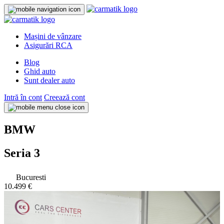
Mașini de vânzare
Asigurări RCA
Blog
Ghid auto
Sunt dealer auto
Intră în cont
Creează cont
BMW
Seria 3
Bucuresti
10.499 €