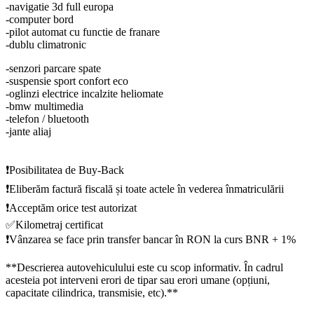
-navigatie 3d full europa
-computer bord
-pilot automat cu functie de franare
-dublu climatronic
-senzori parcare spate
-suspensie sport confort eco
-oglinzi electrice incalzite heliomate
-bmw multimedia
-telefon / bluetooth
-jante aliaj
❗️Posibilitatea de Buy-Back
❗️Eliberăm factură fiscală și toate actele în vederea înmatriculării
❗️Acceptăm orice test autorizat
✅Kilometraj certificat
❗️Vânzarea se face prin transfer bancar în RON la curs BNR + 1%
**Descrierea autovehiculului este cu scop informativ. În cadrul
acesteia pot interveni erori de tipar sau erori umane (opțiuni,
capacitate cilindrica, transmisie, etc).**