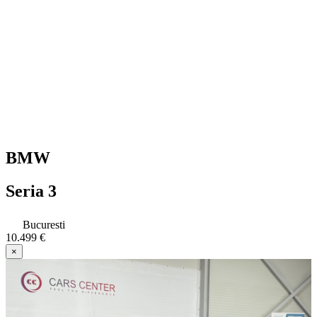
BMW
Seria 3
Bucuresti
10.499 €
×