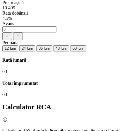
Preț mașină
10.499
Rata dobânzii
4.5%
Avans
Perioada
12 luni
24 luni
36 luni
48 luni
60 luni
Rată lunară
0 €
Total împrumutat
0 €
Calculator RCA
Calculatorul RCA este indisponibil momentan, din cauza lipsei