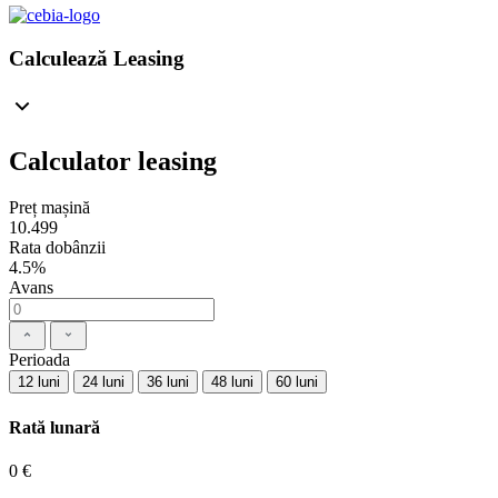
Calculează Leasing
Calculator leasing
Preț mașină
10.499
Rata dobânzii
4.5%
Avans
Perioada
12 luni
24 luni
36 luni
48 luni
60 luni
Rată lunară
0 €