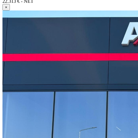
22.313 € - NET
×