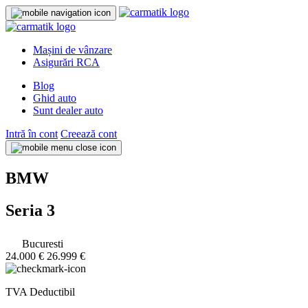
Mașini de vânzare
Asigurări RCA
Blog
Ghid auto
Sunt dealer auto
Intră în cont
Creează cont
BMW
Seria 3
Bucuresti
24.000 €
26.999 €
TVA Deductibil