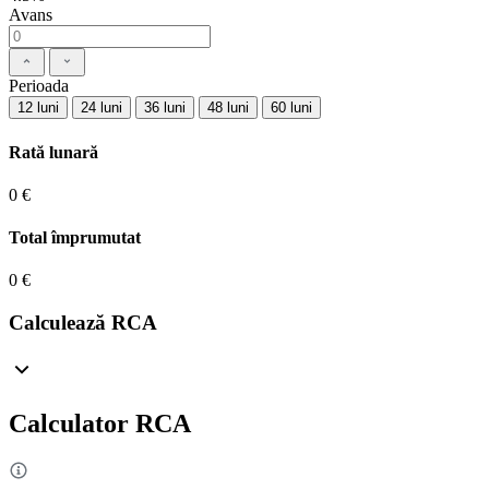
Avans
Perioada
12 luni
24 luni
36 luni
48 luni
60 luni
Rată lunară
0 €
Total împrumutat
0 €
Calculează RCA
Calculator RCA