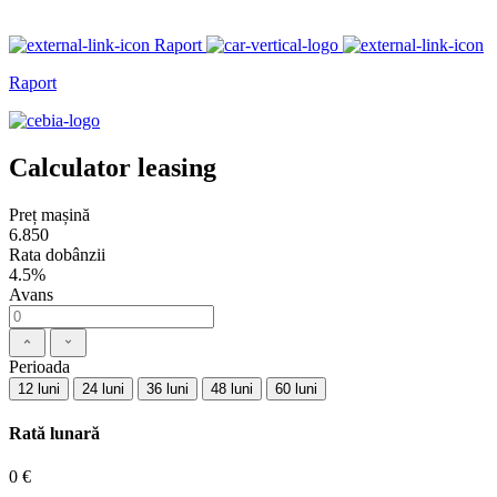
Raport
Raport
Calculator leasing
Preț mașină
6.850
Rata dobânzii
4.5%
Avans
Perioada
12 luni
24 luni
36 luni
48 luni
60 luni
Rată lunară
0 €