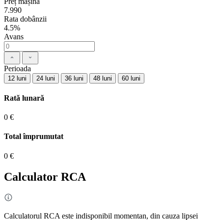
Preț mașină
7.990
Rata dobânzii
4.5%
Avans
Perioada
12 luni
24 luni
36 luni
48 luni
60 luni
Rată lunară
0 €
Total împrumutat
0 €
Calculator RCA
Calculatorul RCA este indisponibil momentan, din cauza lipsei