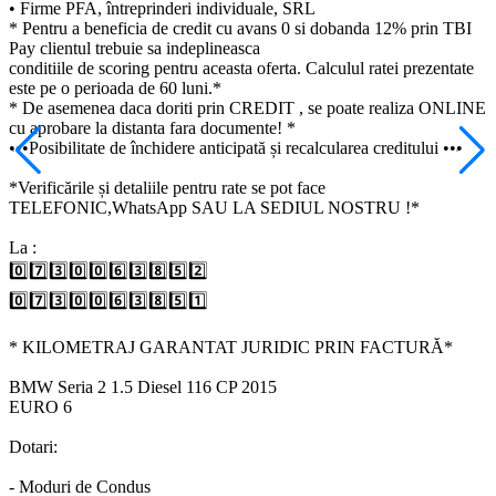
• Firme PFA, întreprinderi individuale, SRL
* Pentru a beneficia de credit cu avans 0 si dobanda 12% prin TBI
Pay clientul trebuie sa indeplineasca
conditiile de scoring pentru aceasta oferta. Calculul ratei prezentate
este pe o perioada de 60 luni.*
* De asemenea daca doriti prin CREDIT , se poate realiza ONLINE
cu aprobare la distanta fara documente! *
•••Posibilitate de închidere anticipată și recalcularea creditului •••
*Verificările și detaliile pentru rate se pot face
TELEFONIC,WhatsApp SAU LA SEDIUL NOSTRU !*
La :
0️⃣7️⃣3️⃣0️⃣0️⃣6️⃣3️⃣8️⃣5️⃣2️⃣
0️⃣7️⃣3️⃣0️⃣0️⃣6️⃣3️⃣8️⃣5️⃣1️⃣
* KILOMETRAJ GARANTAT JURIDIC PRIN FACTURĂ*
BMW Seria 2 1.5 Diesel 116 CP 2015
EURO 6
Dotari:
- Moduri de Condus