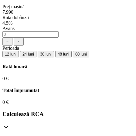
Preț mașină
7.990
Rata dobânzii
4.5%
Avans
Perioada
12 luni
24 luni
36 luni
48 luni
60 luni
Rată lunară
0 €
Total împrumutat
0 €
Calculează RCA