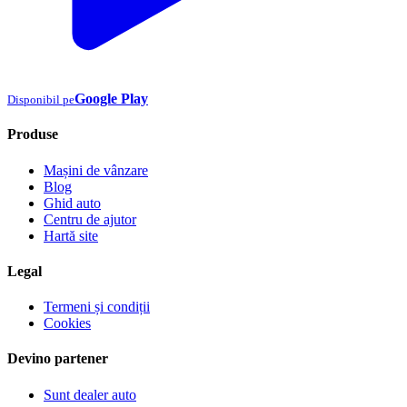
Google Play
Disponibil pe
Produse
Mașini de vânzare
Blog
Ghid auto
Centru de ajutor
Hartă site
Legal
Termeni și condiții
Cookies
Devino partener
Sunt dealer auto