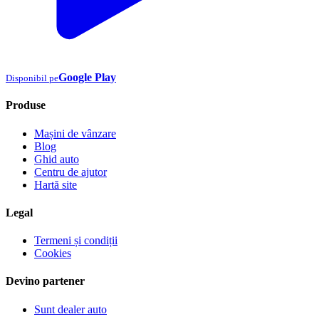
Google Play
Disponibil pe
Produse
Mașini de vânzare
Blog
Ghid auto
Centru de ajutor
Hartă site
Legal
Termeni și condiții
Cookies
Devino partener
Sunt dealer auto