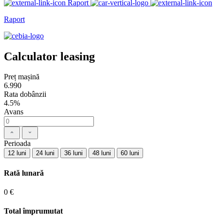
Raport
Raport
Calculator leasing
Preț mașină
6.990
Rata dobânzii
4.5%
Avans
Perioada
12 luni
24 luni
36 luni
48 luni
60 luni
Rată lunară
0 €
Total împrumutat