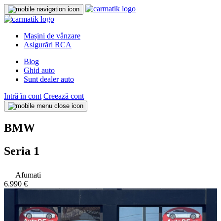
Mașini de vânzare
Asigurări RCA
Blog
Ghid auto
Sunt dealer auto
Intră în cont
Creează cont
BMW
Seria 1
Afumati
6.990 €