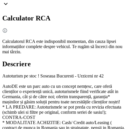
Calculator RCA
Calculatorul RCA este indisponibil momentan, din cauza lipsei
informațiilor complete despre vehicul. Te rugăm să încerci din nou
mai târziu.
Descriere
Autoturism pe stoc ! Soseaua Bucuresti - Urziceni nr 42
AutoDE este un parc auto cu un concept nemțesc, care oferă
clienților o experiență unică, autoturismele fiind verificate atât in
Germania, cât și de către noi; oferim transparență, garanția*
mașinilor și găsim soluții pentru toate necesitățile clienților noștri!
* LA PREDARE: Autoturismele se pot preda cu revizia efectuata
(schimb ulei si filtre pe original, conform seriei de sasiu!);
CONTRA-COST
* MODALITATE ACHIZITIE: Cash/ Credit auto/Leasing (
contract de munca in Romania sau in strainatate, pensii in Romania,