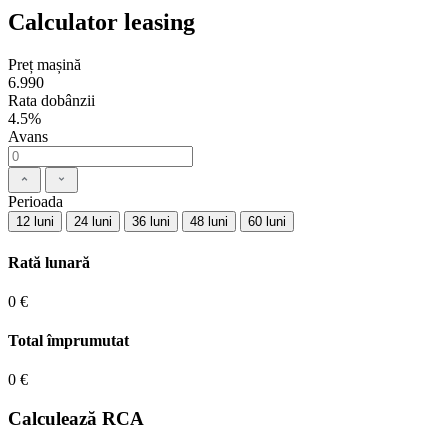
Calculator leasing
Preț mașină
6.990
Rata dobânzii
4.5%
Avans
Perioada
12 luni
24 luni
36 luni
48 luni
60 luni
Rată lunară
0 €
Total împrumutat
0 €
Calculează RCA