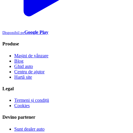
Google Play
Disponibil pe
Produse
Mașini de vânzare
Blog
Ghid auto
Centru de ajutor
Hartă site
Legal
Termeni și condiții
Cookies
Devino partener
Sunt dealer auto