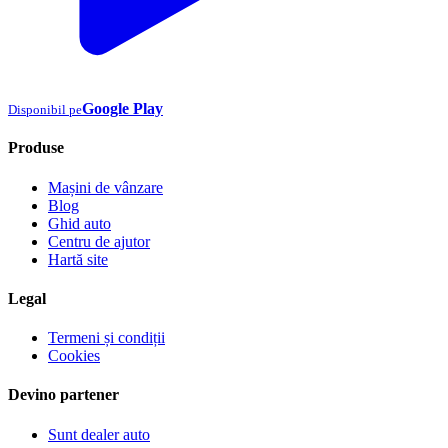
Google Play
Disponibil pe
Produse
Mașini de vânzare
Blog
Ghid auto
Centru de ajutor
Hartă site
Legal
Termeni și condiții
Cookies
Devino partener
Sunt dealer auto