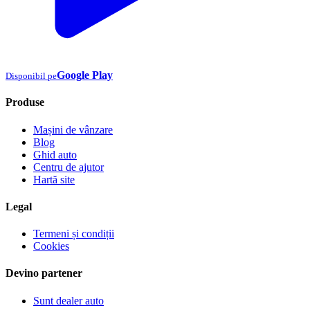
Google Play
Disponibil pe
Produse
Mașini de vânzare
Blog
Ghid auto
Centru de ajutor
Hartă site
Legal
Termeni și condiții
Cookies
Devino partener
Sunt dealer auto