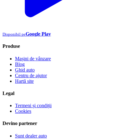
Google Play
Disponibil pe
Produse
Mașini de vânzare
Blog
Ghid auto
Centru de ajutor
Hartă site
Legal
Termeni și condiții
Cookies
Devino partener
Sunt dealer auto