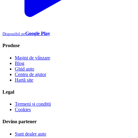
Google Play
Disponibil pe
Produse
Mașini de vânzare
Blog
Ghid auto
Centru de ajutor
Hartă site
Legal
Termeni și condiții
Cookies
Devino partener
Sunt dealer auto