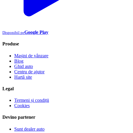
Google Play
Disponibil pe
Produse
Mașini de vânzare
Blog
Ghid auto
Centru de ajutor
Hartă site
Legal
Termeni și condiții
Cookies
Devino partener
Sunt dealer auto