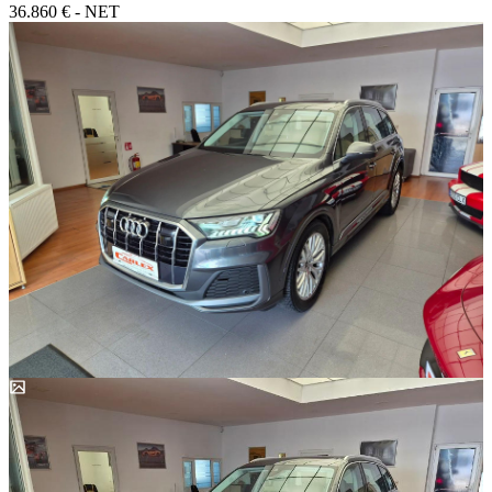
36.860 € - NET