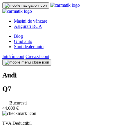
Mașini de vânzare
Asigurări RCA
Blog
Ghid auto
Sunt dealer auto
Intră în cont
Creează cont
Audi
Q7
Bucuresti
44.600 €
TVA Deductibil