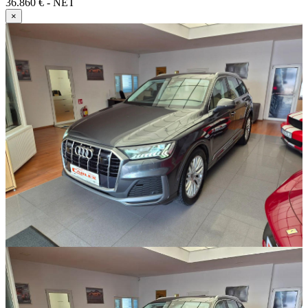
36.860 € - NET
×