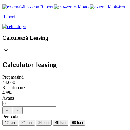
Raport
Raport
Calculează Leasing
Calculator leasing
Preț mașină
44.600
Rata dobânzii
4.5%
Avans
Perioada
12 luni
24 luni
36 luni
48 luni
60 luni