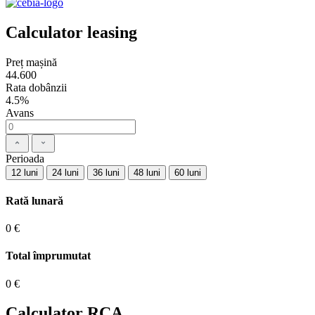
Calculator leasing
Preț mașină
44.600
Rata dobânzii
4.5%
Avans
Perioada
12 luni
24 luni
36 luni
48 luni
60 luni
Rată lunară
0 €
Total împrumutat
0 €
Calculator RCA