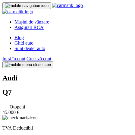
Mașini de vânzare
Asigurări RCA
Blog
Ghid auto
Sunt dealer auto
Intră în cont
Creează cont
Audi
Q7
Otopeni
45.000 €
TVA Deductibil