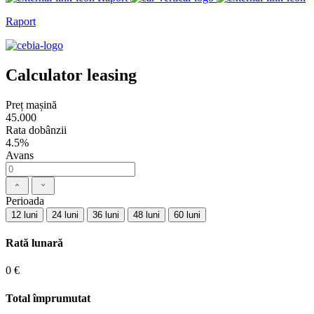
Raport
Calculator leasing
Preț mașină
45.000
Rata dobânzii
4.5%
Avans
Perioada
12 luni
24 luni
36 luni
48 luni
60 luni
Rată lunară
0 €
Total împrumutat