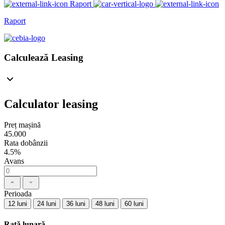
Raport
Raport
Calculează Leasing
Calculator leasing
Preț mașină
45.000
Rata dobânzii
4.5%
Avans
Perioada
12 luni
24 luni
36 luni
48 luni
60 luni
Rată lunară