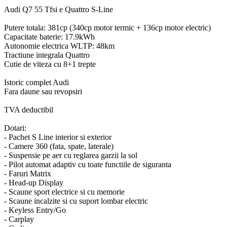
Audi Q7 55 Tfsi e Quattro S-Line
Putere totala: 381cp (340cp motor termic + 136cp motor electric)
Capacitate baterie: 17.9kWh
Autonomie electrica WLTP: 48km
Tractiune integrala Quattro
Cutie de viteza cu 8+1 trepte
Istoric complet Audi
Fara daune sau revopsiri
TVA deductibil
Dotari:
- Pachet S Line interior si exterior
- Camere 360 (fata, spate, laterale)
- Suspensie pe aer cu reglarea garzii la sol
- Pilot automat adaptiv cu toate functiile de siguranta
- Faruri Matrix
- Head-up Display
- Scaune sport electrice si cu memorie
- Scaune incalzite si cu suport lombar electric
- Keyless Entry/Go
- Carplay