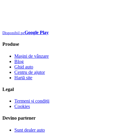
Google Play
Disponibil pe
Produse
Mașini de vânzare
Blog
Ghid auto
Centru de ajutor
Hartă site
Legal
Termeni și condiții
Cookies
Devino partener
Sunt dealer auto