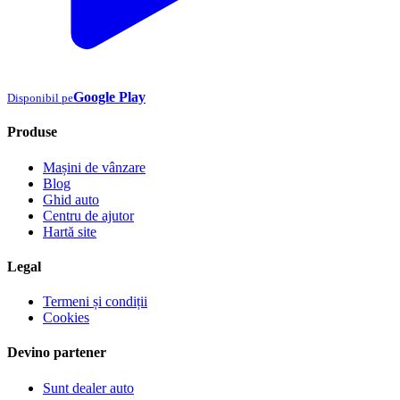
Google Play
Disponibil pe
Produse
Mașini de vânzare
Blog
Ghid auto
Centru de ajutor
Hartă site
Legal
Termeni și condiții
Cookies
Devino partener
Sunt dealer auto