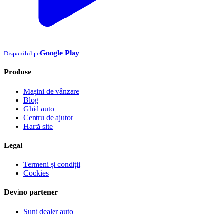
Google Play
Disponibil pe
Produse
Mașini de vânzare
Blog
Ghid auto
Centru de ajutor
Hartă site
Legal
Termeni și condiții
Cookies
Devino partener
Sunt dealer auto