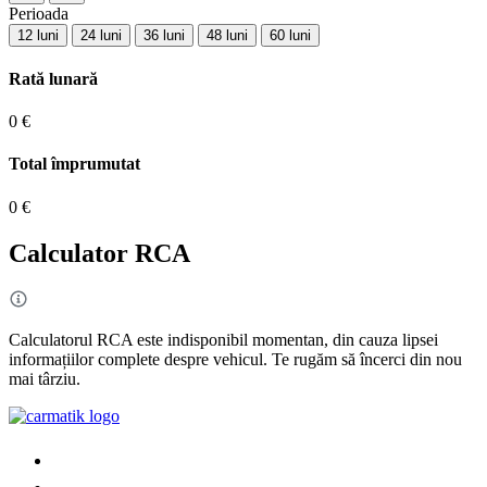
Perioada
12 luni
24 luni
36 luni
48 luni
60 luni
Rată lunară
0 €
Total împrumutat
0 €
Calculator RCA
Calculatorul RCA este indisponibil momentan, din cauza lipsei
informațiilor complete despre vehicul. Te rugăm să încerci din nou
mai târziu.