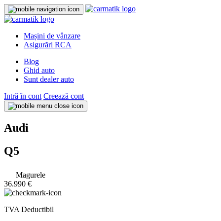
Mașini de vânzare
Asigurări RCA
Blog
Ghid auto
Sunt dealer auto
Intră în cont
Creează cont
Audi
Q5
Magurele
36.990 €
TVA Deductibil