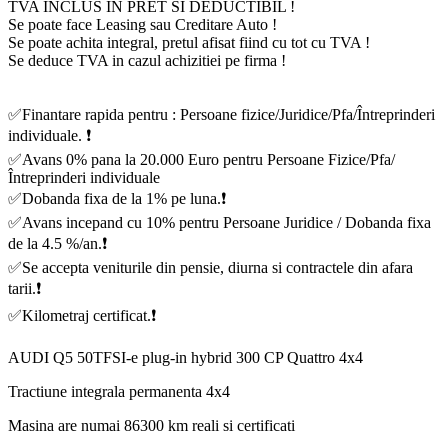
TVA INCLUS IN PRET SI DEDUCTIBIL !
Se poate face Leasing sau Creditare Auto !
Se poate achita integral, pretul afisat fiind cu tot cu TVA !
Se deduce TVA in cazul achizitiei pe firma !
✅Finantare rapida pentru : Persoane fizice/Juridice/Pfa/Întreprinderi
individuale. ❗️
✅Avans 0% pana la 20.000 Euro pentru Persoane Fizice/Pfa/
Întreprinderi individuale
✅Dobanda fixa de la 1% pe luna.❗️
✅Avans incepand cu 10% pentru Persoane Juridice / Dobanda fixa
de la 4.5 %/an.❗️
✅Se accepta veniturile din pensie, diurna si contractele din afara
tarii.❗️
✅Kilometraj certificat.❗️
AUDI Q5 50TFSI-e plug-in hybrid 300 CP Quattro 4x4
Tractiune integrala permanenta 4x4
Masina are numai 86300 km reali si certificati