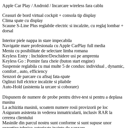
Apple Car Play / Android / Incarcare wireless fara cablu
Ceasuri de bord virtual cockpit + consola tip display
Clima spate cu display
Scaune S-Line Plus reglabile electric si incalzite, cu reglaj lombar +
dorsal
Interior piele nappa in stare impecabila
Navigatie mare profesionala cu Apple CarPlay full media
Meniu cu posibilitate de selectare limba romana
Keyless Entry : Inchidere/Deschidere usi pe amprenta
Keyless Go : Pornire fara cheie (buton start engine)
Suspensie reglabila cu mai multe 5 de condus: individual , dynamic,
comfort , auto, efficiency
Senzori de parcare cu afisaj fata-spate
Oglinzi full elctrice incalzite si pliabile
Auto-Hold (asistenta la urcare si coborare)
Dispunem de numere de probe pentru drive-test si pentru a deplasa
masina
La achizitia masinii, scoatem numere rosii provizorii pe loc
Asiguram asistenta in vederea inmatricularii, inclusiv RAR la
cererea clientului
Masinile din parcul nostru sunt conforme si sunt supuse unor
expertize tehnice autorizate inainte de vanzare