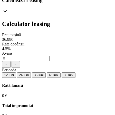
Calculează Leasing
Calculator leasing
Preț mașină
36.990
Rata dobânzii
4.5%
Avans
Perioada
12 luni
24 luni
36 luni
48 luni
60 luni
Rată lunară
0 €
Total împrumutat