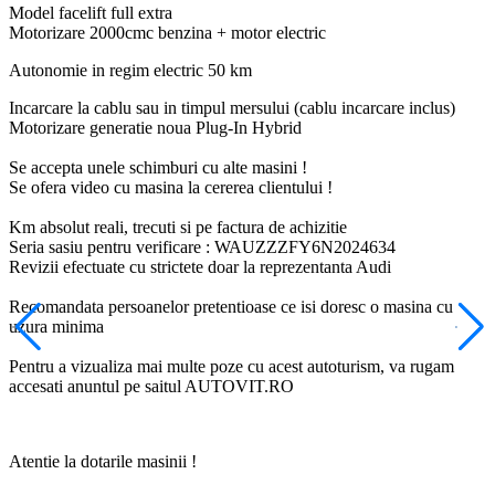
Model facelift full extra
Motorizare 2000cmc benzina + motor electric
Autonomie in regim electric 50 km
Incarcare la cablu sau in timpul mersului (cablu incarcare inclus)
Motorizare generatie noua Plug-In Hybrid
Se accepta unele schimburi cu alte masini !
Se ofera video cu masina la cererea clientului !
Km absolut reali, trecuti si pe factura de achizitie
Seria sasiu pentru verificare : WAUZZZFY6N2024634
Revizii efectuate cu strictete doar la reprezentanta Audi
Recomandata persoanelor pretentioase ce isi doresc o masina cu
uzura minima
Pentru a vizualiza mai multe poze cu acest autoturism, va rugam
accesati anuntul pe saitul AUTOVIT.RO
Atentie la dotarile masinii !