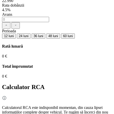
22.990
Rata dobânzii
4.5%
Avans
Perioada
12 luni
24 luni
36 luni
48 luni
60 luni
Rată lunară
0 €
Total împrumutat
0 €
Calculator RCA
Calculatorul RCA este indisponibil momentan, din cauza lipsei
informațiilor complete despre vehicul. Te rugăm să încerci din nou