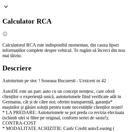
Calculator RCA
Calculatorul RCA este indisponibil momentan, din cauza lipsei
informațiilor complete despre vehicul. Te rugăm să încerci din nou
mai târziu.
Descriere
Autoturism pe stoc ! Soseaua Bucuresti - Urziceni nr 42
AutoDE este un parc auto cu un concept nemțesc, care oferă
clienților o experiență unică, autoturismele fiind verificate atât in
Germania, cât și de către noi; oferim transparență, garanția*
mașinilor și găsim soluții pentru toate necesitățile clienților noștri!
* LA PREDARE: Autoturismele se pot preda cu revizia efectuata
(schimb ulei si filtre pe original, conform seriei de sasiu!);
CONTRA-COST
* MODALITATE ACHIZITIE: Cash/ Credit auto/Leasing (