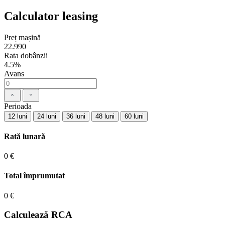
Calculator leasing
Preț mașină
22.990
Rata dobânzii
4.5%
Avans
Perioada
12 luni
24 luni
36 luni
48 luni
60 luni
Rată lunară
0 €
Total împrumutat
0 €
Calculează RCA