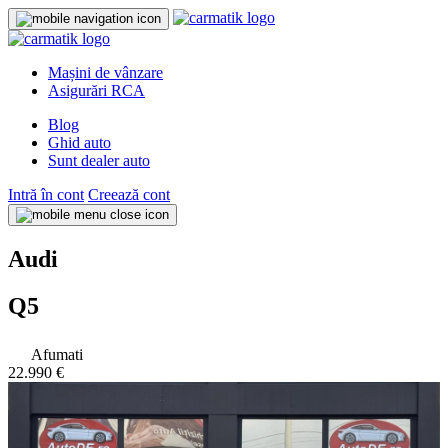
Mașini de vânzare
Asigurări RCA
Blog
Ghid auto
Sunt dealer auto
Intră în cont
Creează cont
Audi
Q5
Afumati
22.990 €