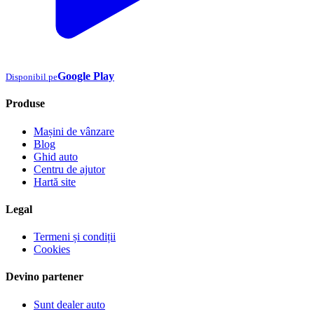
Google Play
Disponibil pe
Produse
Mașini de vânzare
Blog
Ghid auto
Centru de ajutor
Hartă site
Legal
Termeni și condiții
Cookies
Devino partener
Sunt dealer auto