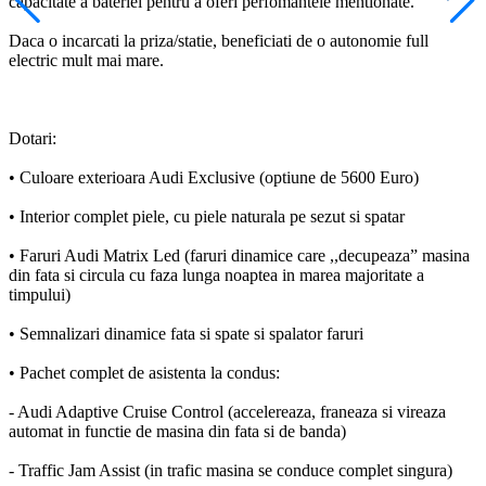
capacitate a bateriei pentru a oferi perfomantele mentionate.
Daca o incarcati la priza/statie, beneficiati de o autonomie full
electric mult mai mare.
Dotari:
• Culoare exterioara Audi Exclusive (optiune de 5600 Euro)
• Interior complet piele, cu piele naturala pe sezut si spatar
• Faruri Audi Matrix Led (faruri dinamice care ,,decupeaza” masina
din fata si circula cu faza lunga noaptea in marea majoritate a
timpului)
• Semnalizari dinamice fata si spate si spalator faruri
• Pachet complet de asistenta la condus:
- Audi Adaptive Cruise Control (accelereaza, franeaza si vireaza
automat in functie de masina din fata si de banda)
- Traffic Jam Assist (in trafic masina se conduce complet singura)