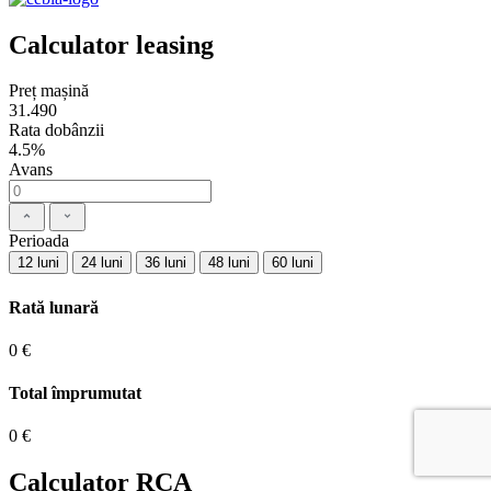
Calculator leasing
Preț mașină
31.490
Rata dobânzii
4.5%
Avans
Perioada
12 luni
24 luni
36 luni
48 luni
60 luni
Rată lunară
0 €
Total împrumutat
0 €
Calculator RCA