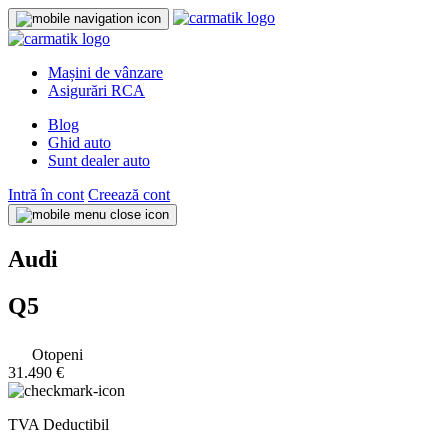
Mașini de vânzare
Asigurări RCA
Blog
Ghid auto
Sunt dealer auto
Intră în cont
Creează cont
Audi
Q5
Otopeni
31.490 €
TVA Deductibil