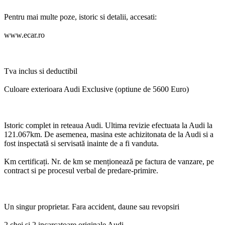
Pentru mai multe poze, istoric si detalii, accesati:
www.ecar.ro
Tva inclus si deductibil
Culoare exterioara Audi Exclusive (optiune de 5600 Euro)
Istoric complet in reteaua Audi. Ultima revizie efectuata la Audi la
121.067km. De asemenea, masina este achizitonata de la Audi si a
fost inspectată si servisată inainte de a fi vanduta.
Km certificați. Nr. de km se menționează pe factura de vanzare, pe
contract si pe procesul verbal de predare-primire.
Un singur proprietar. Fara accident, daune sau revopsiri
2 chei si 2 incarcatoare originale Audi