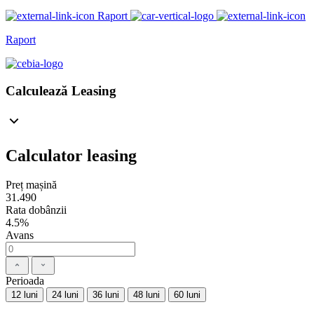
Raport
Raport
Calculează Leasing
Calculator leasing
Preț mașină
31.490
Rata dobânzii
4.5%
Avans
Perioada
12 luni
24 luni
36 luni
48 luni
60 luni